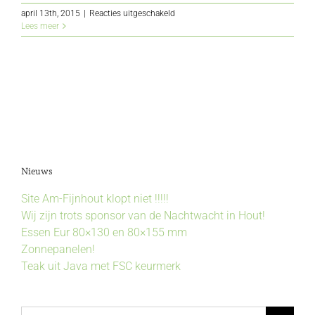
voor
april 13th, 2015
|
Reacties uitgeschakeld
Ijzerhart
Lees meer
Nieuws
Site Am-Fijnhout klopt niet !!!!!
Wij zijn trots sponsor van de Nachtwacht in Hout!
Essen Eur 80×130 en 80×155 mm
Zonnepanelen!
Teak uit Java met FSC keurmerk
Zoeken