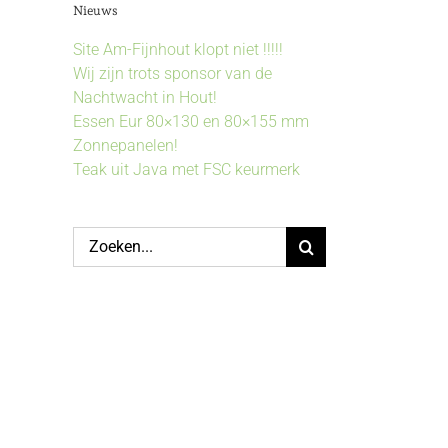
Nieuws
Site Am-Fijnhout klopt niet !!!!!
Wij zijn trots sponsor van de
Nachtwacht in Hout!
Essen Eur 80×130 en 80×155 mm
Zonnepanelen!
Teak uit Java met FSC keurmerk
Zoeken
naar: