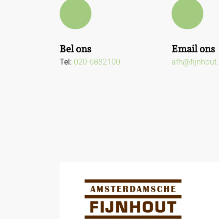
Bel ons
Email ons
Tel:
020-6882100
afh@fijnhout.