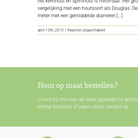
het kernhout en spinthout is minimaal. Het gr
vergelijking met een houtsoort als Douglas.
meter met een gemiddelde diameter [...]
voor
april 13th, 2015
|
Reacties uitgeschakeld
Hemlock
Hout op maat bestellen?
U kunt bij ons ruw, op maat gezaagd en gescha
offerte formulier of neem direct
contact
op.