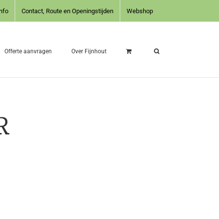
nfo
Contact, Route en Openingstijden
Webshop
Offerte aanvragen
Over Fijnhout
R