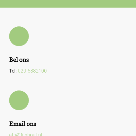
Bel ons
Tel:
020-6882100
Email ons
afh@fijnhout.nl