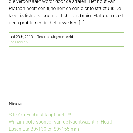
die veroorzaakt wordt door de stralen. Het hout van
Plataan heeft een fijne nerf en een dichte structuur. De
kleur is lichtgeelbruin tot licht rozebruin. Platanen geeft
geen problemen bij het bewerken [...]
voor
juni 28th, 2013
|
Reacties uitgeschakeld
Plataan
Lees meer
Nieuws
Site Am-Fijnhout klopt niet !!!!!
Wij zijn trots sponsor van de Nachtwacht in Hout!
Essen Eur 80×130 en 80×155 mm