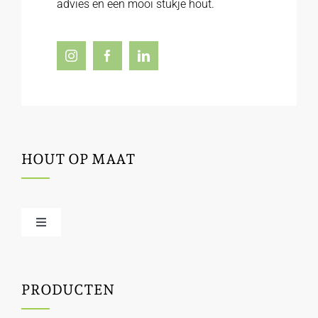
advies en een mooi stukje hout.
HOUT OP MAAT
Toggle
Navigation
Offerte / hout bestellen
PRODUCTEN
Houtbewerking