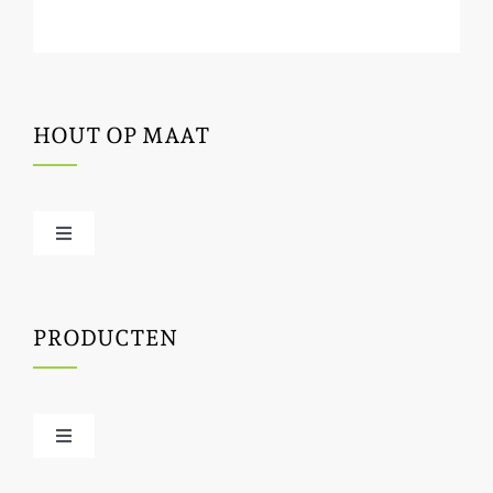
HOUT OP MAAT
Toggle
Navigation
Offerte / hout bestellen
PRODUCTEN
Houtbewerking
Houtinfo
Toggle
Navigation