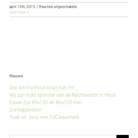
voor
april 15th, 2015
|
Reacties uitgeschakeld
Pau
Lees meer
Rosa
Nieuws
Site Am-Fijnhout klopt niet !!!!!
Wij zijn trots sponsor van de Nachtwacht in Hout!
Essen Eur 80×130 en 80×155 mm
Zonnepanelen!
Teak uit Java met FSC keurmerk