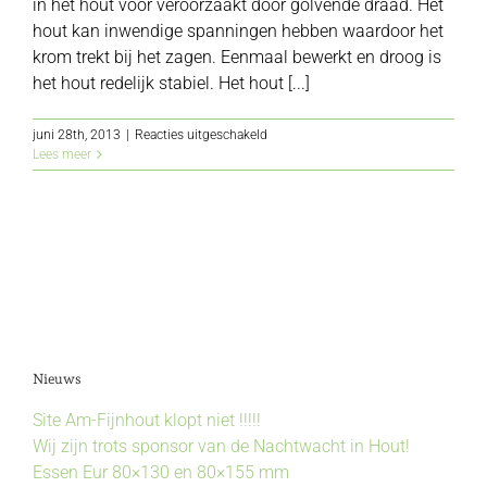
in het hout voor veroorzaakt door golvende draad. Het
hout kan inwendige spanningen hebben waardoor het
krom trekt bij het zagen. Eenmaal bewerkt en droog is
het hout redelijk stabiel. Het hout [...]
voor
juni 28th, 2013
|
Reacties uitgeschakeld
Iroko
Lees meer
Nieuws
Site Am-Fijnhout klopt niet !!!!!
Wij zijn trots sponsor van de Nachtwacht in Hout!
Essen Eur 80×130 en 80×155 mm