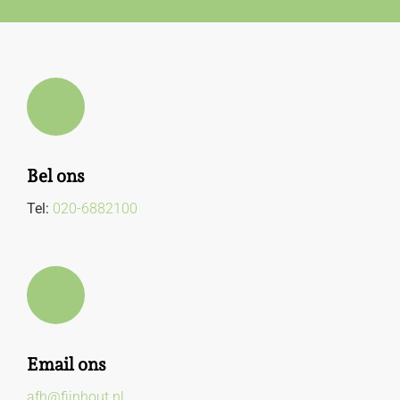
Bel ons
Tel:
020-6882100
Email ons
afh@fijnhout.nl