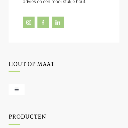
advies en een mooi stukje hout.
HOUT OP MAAT
Toggle
Navigation
Offerte / hout bestellen
PRODUCTEN
Houtbewerking