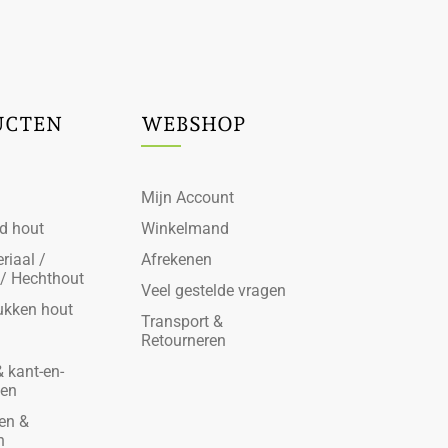
UCTEN
WEBSHOP
Mijn Account
d hout
Winkelmand
riaal /
Afrekenen
 / Hechthout
Veel gestelde vragen
ukken hout
Transport &
Retourneren
 kant-en-
den
en &
n