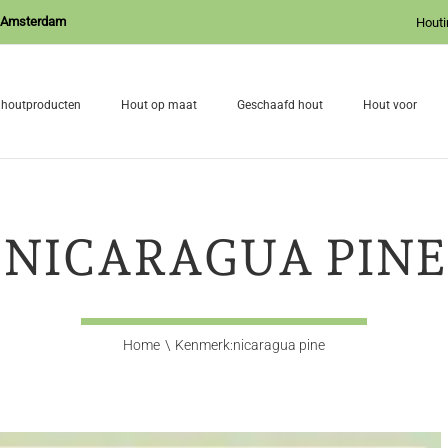
J Amsterdam
Houti
 houtproducten
Hout op maat
Geschaafd hout
Hout voor
NICARAGUA PINE
Home
Kenmerk:
nicaragua pine