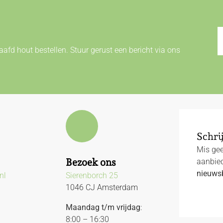
afd hout bestellen. Stuur gerust een bericht via ons
Schrij
Mis gee
Bezoek ons
aanbied
nieuwsb
nl
Sierenborch 25
1046 CJ Amsterdam
Maandag t/m vrijdag
:
8:00 – 16:30