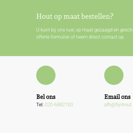
Hout op maat bestellen?
U kunt bij ons ruw, op maat gezaagd en gescha
offerte formulier of neem direct
contact
op.
Bel ons
Email ons
Tel:
020-6882100
afh@fijnhout.