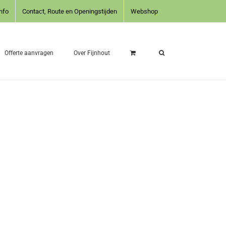
nfo
Contact, Route en Openingstijden
Webshop
Offerte aanvragen
Over Fijnhout