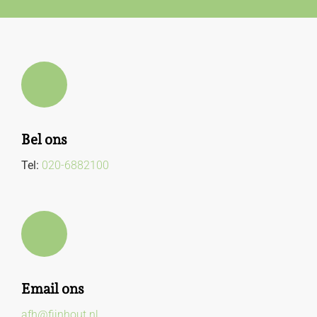
Bel ons
Tel:
020-6882100
Email ons
afh@fijnhout.nl