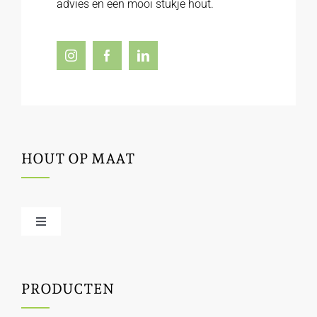
advies en een mooi stukje hout.
HOUT OP MAAT
Toggle
Navigation
Offerte / hout bestellen
PRODUCTEN
Houtbewerking