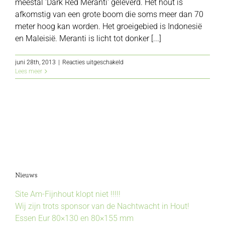
meestal 'Dark Red Meranti' geleverd. Het hout is
afkomstig van een grote boom die soms meer dan 70
meter hoog kan worden. Het groeigebied is Indonesië
en Maleisië. Meranti is licht tot donker [...]
voor
juni 28th, 2013
|
Reacties uitgeschakeld
Meranti
Lees meer
Nieuws
Site Am-Fijnhout klopt niet !!!!!
Wij zijn trots sponsor van de Nachtwacht in Hout!
Essen Eur 80×130 en 80×155 mm