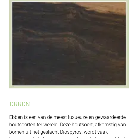
EBBEN
Ebben is een van de meest luxueuze en gewaardeerde
houtsoorten ter wereld. Deze houtsoort, afkomstig van
bomen uit het geslacht Diospyros, wordt vaak