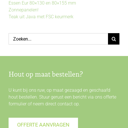
Essen Eur 80×130 en 80×155 mm
Zonnepanelen!
Teak uit Java met FSC keurmerk
Zoeken
naar:
Hout op maat bestellen?
U kunt bij ons ruw, op maat gezaagd en geschaafd
hout bestellen. Stuur gerust een bericht via ons offerte
formulier of neem direct
contact
op.
OFFERTE AANVRAGEN