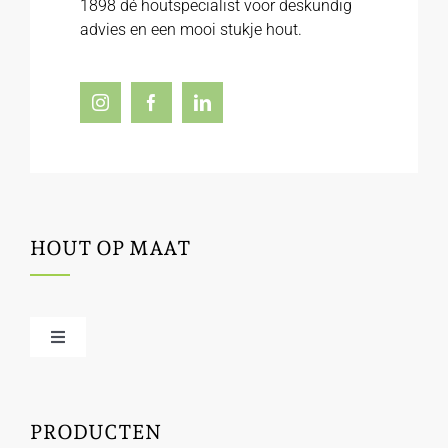
1898 dé houtspecialist voor deskundig
advies en een mooi stukje hout.
HOUT OP MAAT
Toggle
Navigation
Offerte / hout bestellen
PRODUCTEN