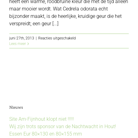
heeft een warme, roodbruine kleur die met de tijd alleen
maar mooier wordt. Wat Cedrela odorata echt
bijzonder maakt, is de heerlijke, kruidige geur die het
verspreidt; een geur [...]
voor
juni 27th, 2013
|
Reacties uitgeschakeld
Cedrela
Lees meer
Nieuws
Site Am-Fijnhout klopt niet !!!!!
Wij zijn trots sponsor van de Nachtwacht in Hout!
Essen Eur 80×130 en 80×155 mm