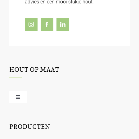
advies en een mooi stukje hout.
HOUT OP MAAT
Toggle
Navigation
Offerte / hout bestellen
PRODUCTEN
Houtbewerking