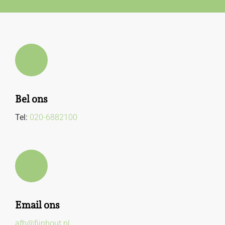
Bel ons
Tel:
020-6882100
Email ons
afh@fijnhout.nl