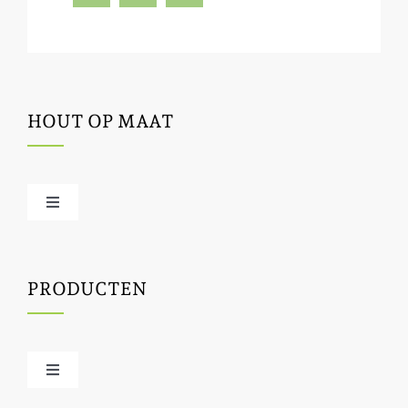
HOUT OP MAAT
Toggle
Navigation
Offerte / hout bestellen
PRODUCTEN
Houtbewerking
Houtinfo
Toggle
Navigation