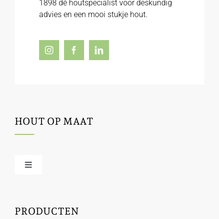
1898 dé houtspecialist voor deskundig
advies en een mooi stukje hout.
HOUT OP MAAT
Toggle
Navigation
Offerte / hout bestellen
PRODUCTEN