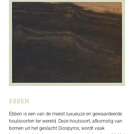
EBBEN
Ebben is een van de meest luxueuze en gewaardeerde
houtsoorten ter wereld. Deze houtsoort, afkomstig van
bomen uit het geslacht Diospyros, wordt vaak