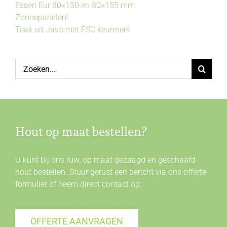
Essen Eur 80×130 en 80×155 mm
Zonnepanelen!
Teak uit Java met FSC keurmerk
Zoeken
naar:
Hout op maat bestellen?
U kunt bij ons ruw, op maat gezaagd en geschaafd
hout bestellen. Stuur gerust een bericht via ons offerte
formulier of neem direct
contact
op.
OFFERTE AANVRAGEN