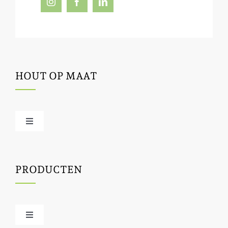
HOUT OP MAAT
Toggle
Navigation
Offerte / hout bestellen
PRODUCTEN
Houtbewerking
Houtinfo
Toggle