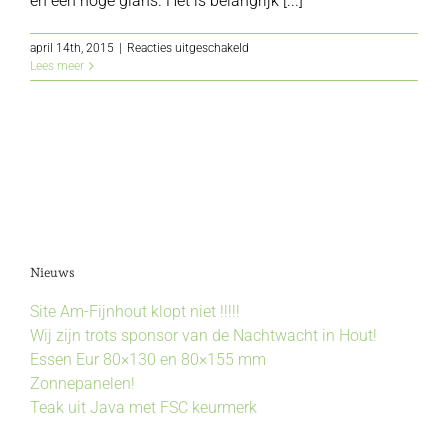
en een hoge glans. Het is belangrijk [...]
voor
april 14th, 2015
|
Reacties uitgeschakeld
Niangon
Lees meer
Nieuws
Site Am-Fijnhout klopt niet !!!!!
Wij zijn trots sponsor van de Nachtwacht in Hout!
Essen Eur 80×130 en 80×155 mm
Zonnepanelen!
Teak uit Java met FSC keurmerk