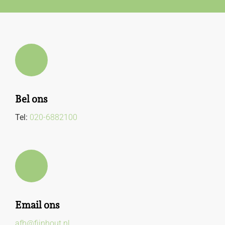
Bel ons
Tel:
020-6882100
Email ons
afh@fijnhout.nl