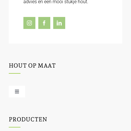
advies en een mooi stukje hout.
HOUT OP MAAT
Toggle
Navigation
Offerte / hout bestellen
PRODUCTEN
Houtbewerking