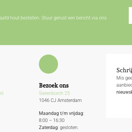
afd hout bestellen. Stuur gerust een bericht via ons
Schrij
Mis gee
Bezoek ons
aanbied
nieuwsb
nl
Sierenborch 25
1046 CJ Amsterdam
Maandag t/m vrijdag
:
8:00 – 16:30
Zaterdag
: gesloten.