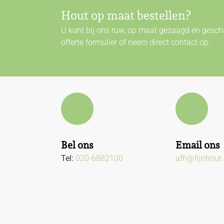
Hout op maat bestellen?
U kunt bij ons ruw, op maat gezaagd en gescha
offerte formulier of neem direct
contact
op.
Bel ons
Email ons
Tel:
020-6882100
afh@fijnhout.