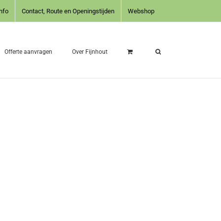
nfo
Contact, Route en Openingstijden
Webshop
Offerte aanvragen
Over Fijnhout