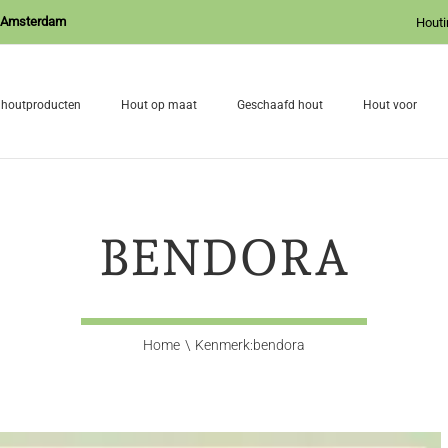
J Amsterdam
Houti
 houtproducten
Hout op maat
Geschaafd hout
Hout voor
BENDORA
Home
Kenmerk:
bendora