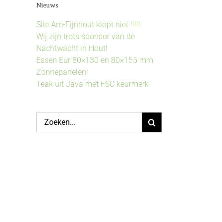
Nieuws
Site Am-Fijnhout klopt niet !!!!!
Wij zijn trots sponsor van de
Nachtwacht in Hout!
Essen Eur 80×130 en 80×155 mm
Zonnepanelen!
Teak uit Java met FSC keurmerk
Zoeken
naar: