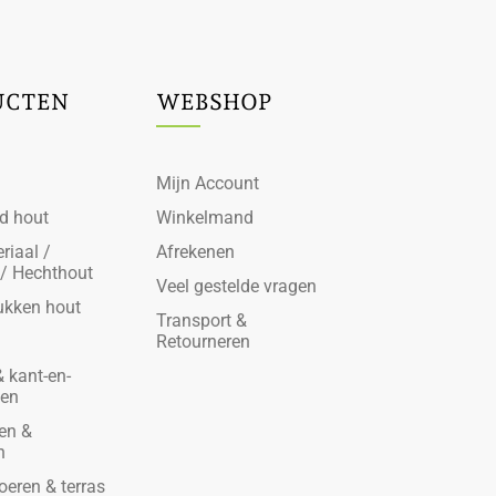
UCTEN
WEBSHOP
Mijn Account
d hout
Winkelmand
riaal /
Afrekenen
 / Hechthout
Veel gestelde vragen
ukken hout
Transport &
Retourneren
 kant-en-
den
en &
n
oeren & terras