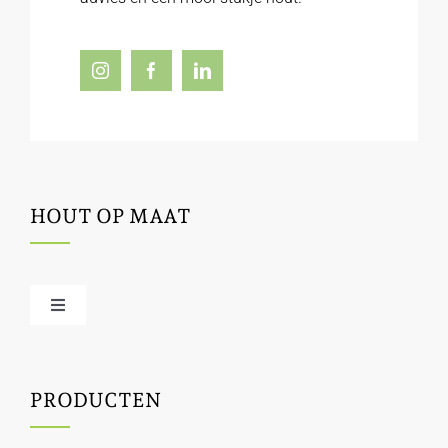
HOUT OP MAAT
Toggle
Navigation
Offerte / hout bestellen
PRODUCTEN
Houtbewerking