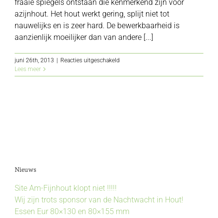
fraaie spiegels ontstaan die kenmerkend zijn voor
azijnhout. Het hout werkt gering, splijt niet tot
nauwelijks en is zeer hard. De bewerkbaarheid is
aanzienlijk moeilijker dan van andere [...]
voor
juni 26th, 2013
|
Reacties uitgeschakeld
Azijnhout
Lees meer
Nieuws
Site Am-Fijnhout klopt niet !!!!!
Wij zijn trots sponsor van de Nachtwacht in Hout!
Essen Eur 80×130 en 80×155 mm