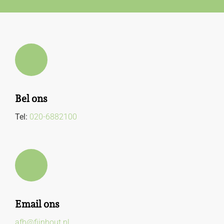
Bel ons
Tel:
020-6882100
Email ons
afh@fijnhout.nl