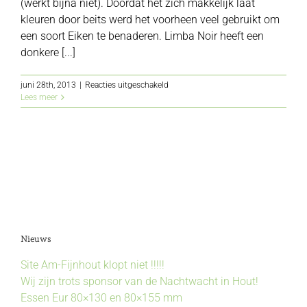
(werkt bijna niet). Doordat het zich makkelijk laat
kleuren door beits werd het voorheen veel gebruikt om
een soort Eiken te benaderen. Limba Noir heeft een
donkere [...]
voor
juni 28th, 2013
|
Reacties uitgeschakeld
Limba
Lees meer
Nieuws
Site Am-Fijnhout klopt niet !!!!!
Wij zijn trots sponsor van de Nachtwacht in Hout!
Essen Eur 80×130 en 80×155 mm