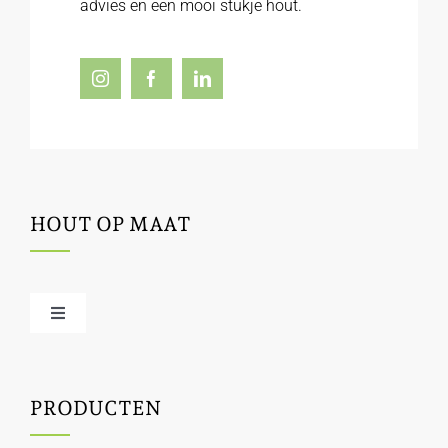
advies en een mooi stukje hout.
HOUT OP MAAT
Toggle
Navigation
Offerte / hout bestellen
PRODUCTEN
Houtbewerking