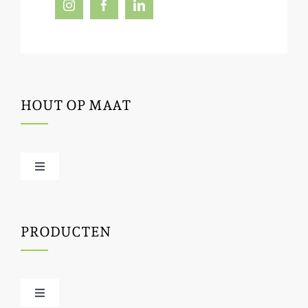
HOUT OP MAAT
Toggle
Navigation
Offerte / hout bestellen
PRODUCTEN
Houtbewerking
Houtinfo
Toggle