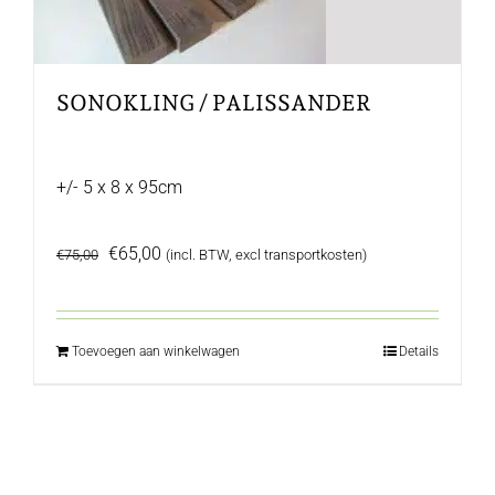
SONOKLING / PALISSANDER
+/- 5 x 8 x 95cm
Oorspronkelijke
Huidige
€
65,00
€
75,00
(incl. BTW, excl transportkosten)
prijs
prijs
was:
is:
€75,00.
€65,00.
Toevoegen aan winkelwagen
Details