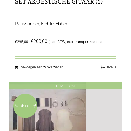
SET AKOESTISCHE GITAAR (1)
Palissander, Fichte, Ebben
Oorspronkelijke
Huidige
€
200,00
€
295,00
(incl. BTW, excl transportkosten)
prijs
prijs
was:
is:
€295,00.
€200,00.
Toevoegen aan winkelwagen
Details
Uitverkocht
Aanbieding!