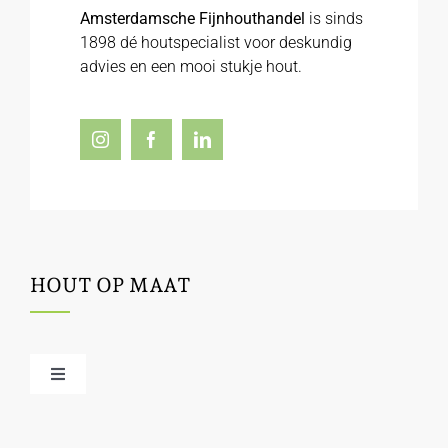
Amsterdamsche Fijnhouthandel
is sinds
1898 dé houtspecialist voor deskundig
advies en een mooi stukje hout.
HOUT OP MAAT
Toggle
Navigation
Offerte / hout bestellen