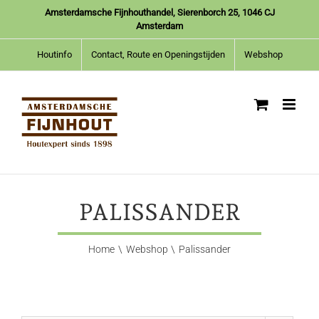
Ga
Amsterdamsche Fijnhouthandel, Sierenborch 25, 1046 CJ
naar
Amsterdam
inhoud
Houtinfo
Contact, Route en Openingstijden
Webshop
PALISSANDER
Home
Webshop
Palissander