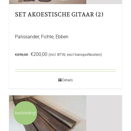
SET AKOESTISCHE GITAAR (2)
Palissander, Fichte, Ebben
Oorspronkelijke
Huidige
€
200,00
€
295,00
(incl. BTW, excl transportkosten)
prijs
prijs
was:
is:
€295,00.
€200,00.
Details
Aanbieding!