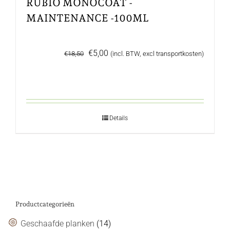
RUBIO MONOCOAT -
MAINTENANCE -100ML
Oorspronkelijke
Huidige
€
5,00
€
18,50
(incl. BTW, excl transportkosten)
prijs
prijs
was:
is:
€18,50.
€5,00.
Details
Productcategorieën
Geschaafde planken
(14)