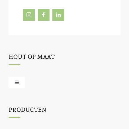
HOUT OP MAAT
Toggle
Navigation
Offerte / hout bestellen
PRODUCTEN
Houtbewerking