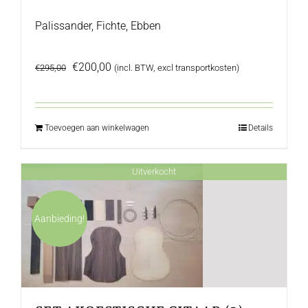
Palissander, Fichte, Ebben
Oorspronkelijke
Huidige
€
200,00
€
295,00
(incl. BTW, excl transportkosten)
prijs
prijs
was:
is:
€295,00.
€200,00.
Toevoegen aan winkelwagen
Details
Uitverkocht
Aanbieding!