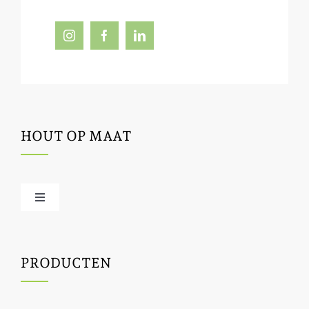
HOUT OP MAAT
Toggle
Navigation
Offerte / hout bestellen
PRODUCTEN
Houtbewerking