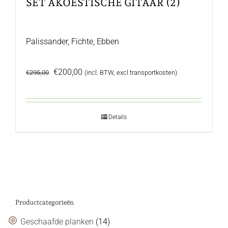
SET AKOESTISCHE GITAAR (2)
Palissander, Fichte, Ebben
Oorspronkelijke
Huidige
€
200,00
€
295,00
(incl. BTW, excl transportkosten)
prijs
prijs
was:
is:
€295,00.
€200,00.
Details
Productcategorieën
Geschaafde planken
(14)