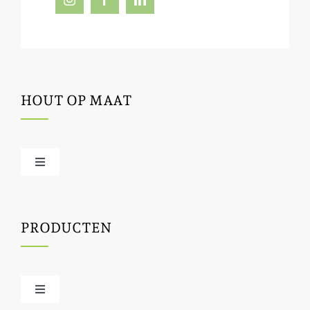
HOUT OP MAAT
Toggle
Navigation
Offerte / hout bestellen
PRODUCTEN
Houtbewerking
Houtinfo
Toggle
Navigation