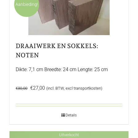
Aanbieding!
DRAAIWERK EN SOKKELS:
NOTEN
Dikte: 7,1 cm Breedte: 24 cm Lengte: 25 cm
Oorspronkelijke
Huidige
€
27,00
€
30,00
(incl. BTW, excl transportkosten)
prijs
prijs
was:
is:
€30,00.
€27,00.
Details
Uitverkocht