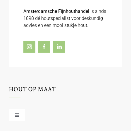
Amsterdamsche Fijnhouthandel
is sinds
1898 dé houtspecialist voor deskundig
advies en een mooi stukje hout.
HOUT OP MAAT
Toggle
Navigation
Offerte / hout bestellen