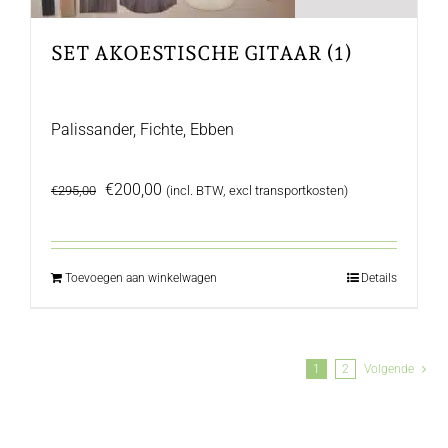
SET AKOESTISCHE GITAAR (1)
Palissander, Fichte, Ebben
Oorspronkelijke
Huidige
€
200,00
€
295,00
(incl. BTW, excl transportkosten)
prijs
prijs
was:
is:
€295,00.
€200,00.
Toevoegen aan winkelwagen
Details
1
2
Volgende