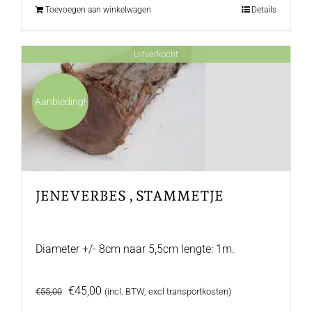
Toevoegen aan winkelwagen
Details
Uitverkocht
Aanbieding!
JENEVERBES , STAMMETJE
Diameter +/- 8cm naar 5,5cm lengte: 1m.
Oorspronkelijke
Huidige
€
45,00
€
55,00
(incl. BTW, excl transportkosten)
prijs
prijs