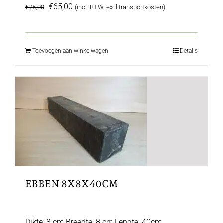
Oorspronkelijke
Huidige
€
65,00
€
75,00
(incl. BTW, excl transportkosten)
prijs
prijs
was:
is:
€75,00.
€65,00.
Toevoegen aan winkelwagen
Details
EBBEN 8X8X40CM
Dikte: 8 cm Breedte: 8 cm Lengte: 40cm