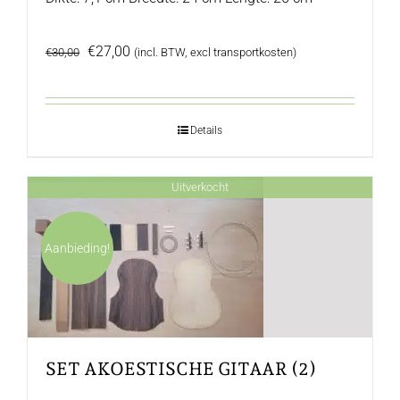
Oorspronkelijke
Huidige
€
27,00
€
30,00
(incl. BTW, excl transportkosten)
prijs
prijs
was:
is:
€30,00.
€27,00.
Details
Uitverkocht
Aanbieding!
SET AKOESTISCHE GITAAR (2)