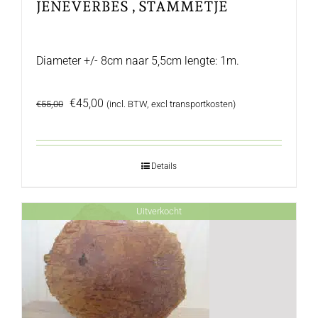
JENEVERBES , STAMMETJE
Diameter +/- 8cm naar 5,5cm lengte: 1m.
Oorspronkelijke
Huidige
€
45,00
€
55,00
(incl. BTW, excl transportkosten)
prijs
prijs
was:
is:
€55,00.
€45,00.
Details
Uitverkocht