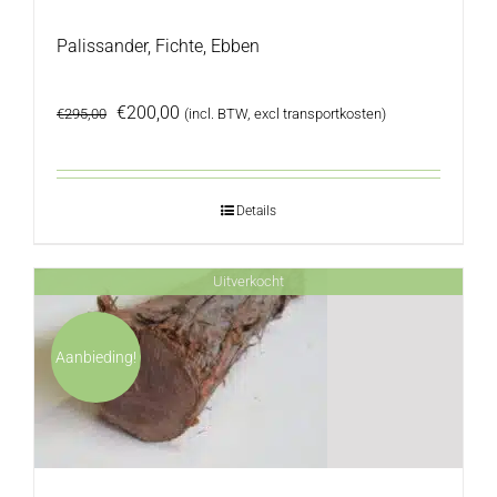
Palissander, Fichte, Ebben
Oorspronkelijke
Huidige
€
200,00
€
295,00
(incl. BTW, excl transportkosten)
prijs
prijs
was:
is:
€295,00.
€200,00.
Details
Uitverkocht
Aanbieding!