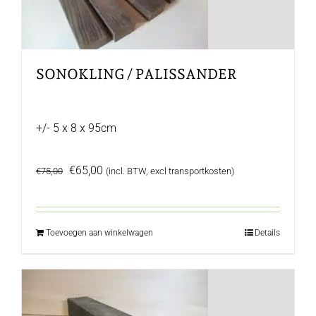
SONOKLING / PALISSANDER
+/- 5 x 8 x 95cm
Oorspronkelijke
Huidige
€
65,00
€
75,00
(incl. BTW, excl transportkosten)
prijs
prijs
was:
is:
€75,00.
€65,00.
Toevoegen aan winkelwagen
Details