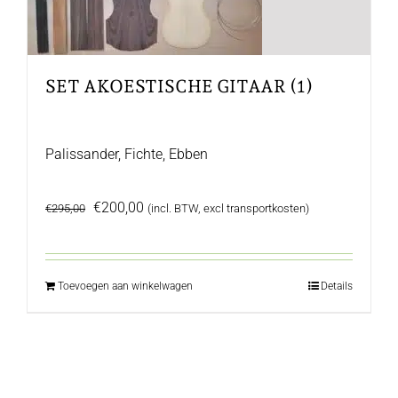
SET AKOESTISCHE GITAAR (1)
Palissander, Fichte, Ebben
Oorspronkelijke
Huidige
€
200,00
€
295,00
(incl. BTW, excl transportkosten)
prijs
prijs
was:
is:
€295,00.
€200,00.
Toevoegen aan winkelwagen
Details