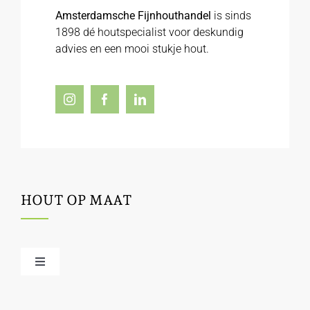
Amsterdamsche Fijnhouthandel
is sinds
1898 dé houtspecialist voor deskundig
advies en een mooi stukje hout.
HOUT OP MAAT
Toggle
Navigation
Offerte / hout bestellen