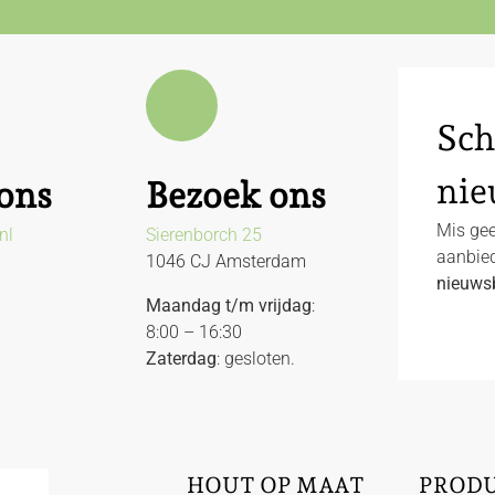
Sch
nie
ons
Bezoek ons
Mis gee
nl
Sierenborch 25
aanbied
1046 CJ Amsterdam
nieuwsb
Maandag t/m vrijdag
:
8:00 – 16:30
Zaterdag
: gesloten.
HOUT OP MAAT
PROD