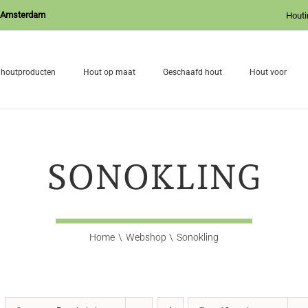
J Amsterdam
Houti
 houtproducten
Hout op maat
Geschaafd hout
Hout voor
SONOKLING
Home
Webshop
Sonokling