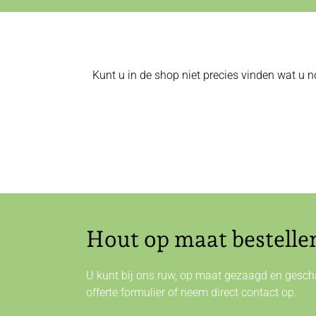
Kunt u in de shop niet precies vinden wat u n
Hout op maat bestelle
U kunt bij ons ruw, op maat gezaagd en gescha
offerte formulier of neem direct
contact
op.