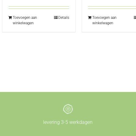
€75,00.
€65,00.
Toevoegen aan
Details
Toevoegen aan
winkelwagen
winkelwagen
levering 3-5 werkdagen