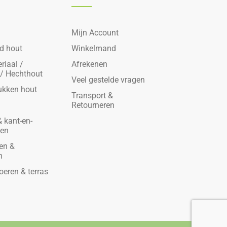
Mijn Account
d hout
Winkelmand
riaal /
Afrekenen
 / Hechthout
Veel gestelde vragen
ukken hout
Transport &
Retourneren
 kant-en-
den
en &
n
oeren & terras