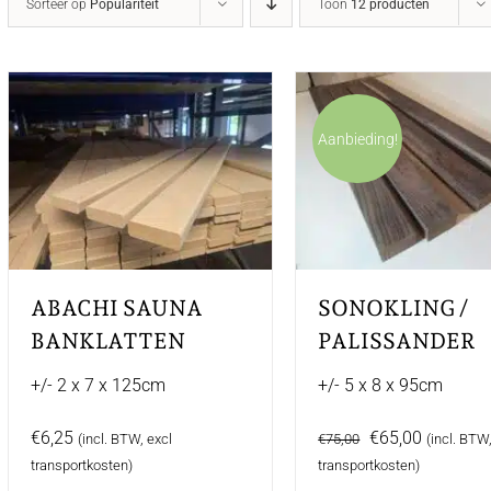
Sorteer op
Populariteit
Toon
12 producten
Aanbieding!
ABACHI SAUNA
SONOKLING /
BANKLATTEN
PALISSANDER
+/- 2 x 7 x 125cm
+/- 5 x 8 x 95cm
Oorspronkelijke
Huidige
€
6,25
€
65,00
(incl. BTW, excl
€
75,00
(incl. BTW
prijs
prijs
transportkosten)
transportkosten)
was:
is: