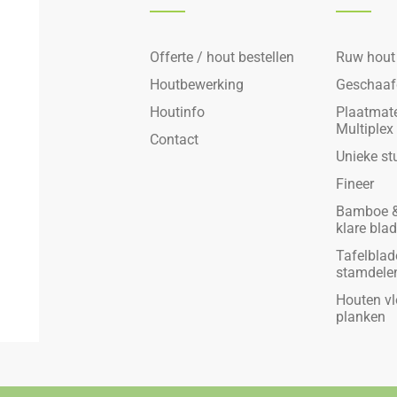
Offerte / hout bestellen
Ruw hout
Houtbewerking
Geschaaf
Houtinfo
Plaatmate
Multiplex
Contact
Unieke st
Fineer
Bamboe &
klare bla
Tafelblad
stamdele
Houten vl
planken