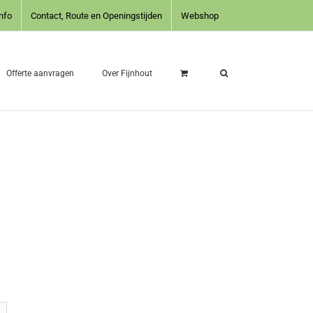
nfo
Contact, Route en Openingstijden
Webshop
Offerte aanvragen
Over Fijnhout