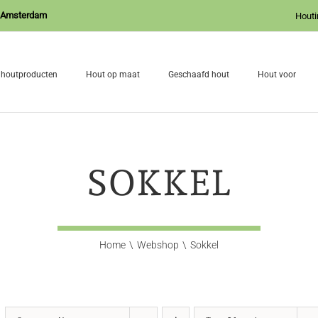
J Amsterdam
Houti
 houtproducten
Hout op maat
Geschaafd hout
Hout voor
SOKKEL
Home
Webshop
Sokkel