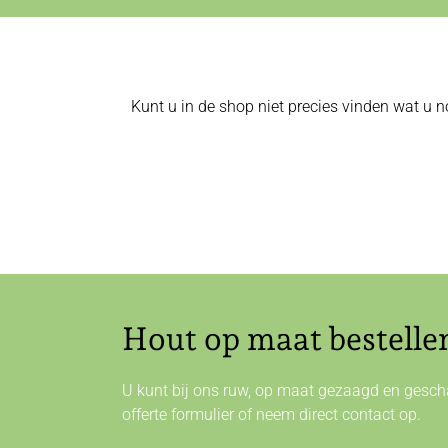
Kunt u in de shop niet precies vinden wat u n
Hout op maat bestelle
U kunt bij ons ruw, op maat gezaagd en gescha
offerte formulier of neem direct
contact
op.