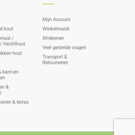
Mijn Account
d hout
Winkelmand
riaal /
Afrekenen
 / Hechthout
Veel gestelde vragen
ukken hout
Transport &
Retourneren
 kant-en-
den
en &
n
oeren & terras