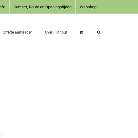
nfo
Contact, Route en Openingstijden
Webshop
Offerte aanvragen
Over Fijnhout