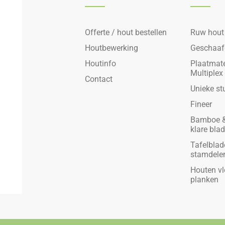
Offerte / hout bestellen
Ruw hout
Houtbewerking
Geschaaf
Houtinfo
Plaatmate
Multiplex
Contact
Unieke st
Fineer
Bamboe &
klare bla
Tafelblad
stamdele
Houten vl
planken