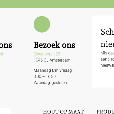
Sch
nie
ons
Bezoek ons
Mis gee
nl
Sierenborch 25
aanbied
1046 CJ Amsterdam
nieuwsb
Maandag t/m vrijdag
:
8:00 – 16:30
Zaterdag
: gesloten.
HOUT OP MAAT
PROD