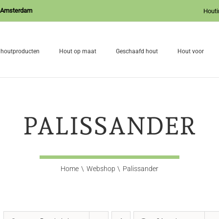
J Amsterdam
Houti
 houtproducten
Hout op maat
Geschaafd hout
Hout voor
PALISSANDER
Home
Webshop
Palissander