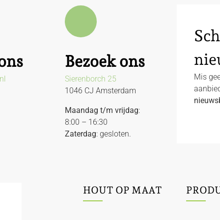
Sch
nie
ons
Bezoek ons
Mis gee
nl
Sierenborch 25
aanbied
1046 CJ Amsterdam
nieuwsb
Maandag t/m vrijdag
:
8:00 – 16:30
Zaterdag
: gesloten.
HOUT OP MAAT
PROD