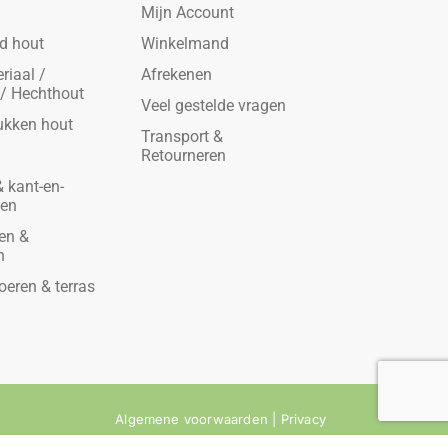
Mijn Account
d hout
Winkelmand
riaal /
Afrekenen
 / Hechthout
Veel gestelde vragen
ukken hout
Transport &
Retourneren
 kant-en-
den
en &
n
oeren & terras
Algemene voorwaarden
|
Privacy