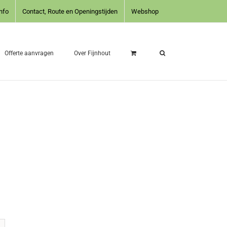
nfo
Contact, Route en Openingstijden
Webshop
Offerte aanvragen
Over Fijnhout