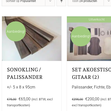
Sorteer op
Populariteit
Toon
24 producten
Uitverkocht
Aanbieding!
Aanbieding!
SONOKLING /
SET AKOESTIS
PALISSANDER
GITAAR (2)
+/- 5 x 8 x 95cm
Palissander, Fichte, E
Oorspronkelijke
Huidige
Oorspronkelijk
Huidig
€
65,00
€
200,00
€
75,00
(incl. BTW, excl
€
295,00
(incl. 
prijs
prijs
prijs
prijs
transportkosten)
excl transportkosten)
was:
is:
was:
is: