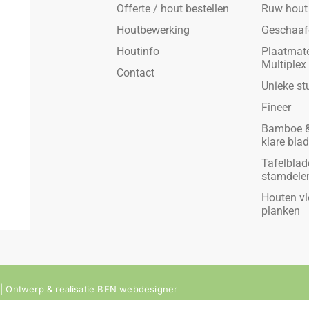
Offerte / hout bestellen
Ruw hout
Houtbewerking
Geschaaf
Houtinfo
Plaatmate
Multiplex
Contact
Unieke st
Fineer
Bamboe &
klare bla
Tafelblad
stamdele
Houten vl
planken
 Ontwerp & realisatie
BEN webdesigner