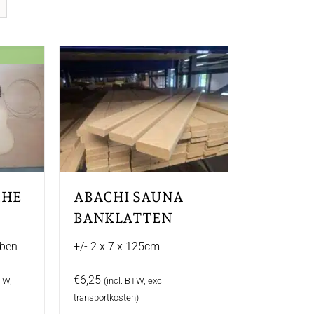
CHE
ABACHI SAUNA
BANKLATTEN
bben
+/- 2 x 7 x 125cm
e
e
€
6,25
BTW,
(incl. BTW, excl
transportkosten)