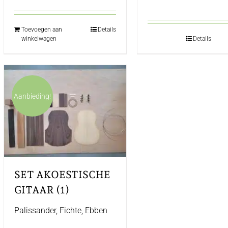
€75,00.
€65,00.
€295,00.
€200,0
Toevoegen aan
Details
winkelwagen
Details
Aanbieding!
SET AKOESTISCHE
GITAAR (1)
Palissander, Fichte, Ebben