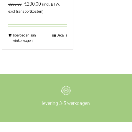
Oorspronkelijke
Huidige
€
200,00
€
295,00
(incl. BTW,
prijs
prijs
excl transportkosten)
was:
is:
€295,00.
€200,00.
Toevoegen aan
Details
winkelwagen
levering 3-5 werkdagen