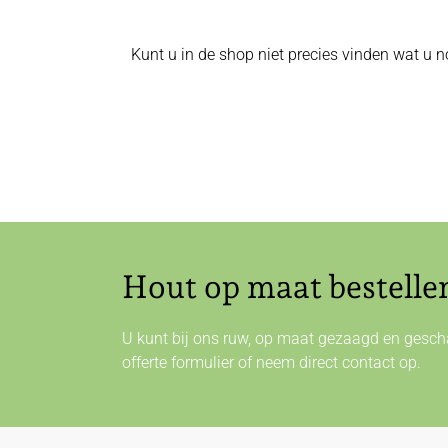
Kunt u in de shop niet precies vinden wat u n
Hout op maat bestelle
U kunt bij ons ruw, op maat gezaagd en gescha
offerte formulier of neem direct
contact
op.