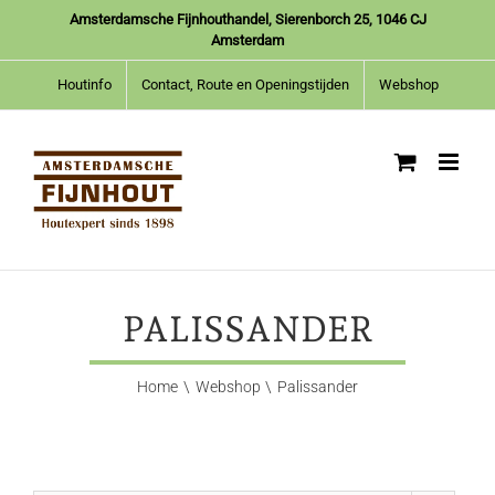
Ga
Amsterdamsche Fijnhouthandel, Sierenborch 25, 1046 CJ
naar
Amsterdam
inhoud
Houtinfo
Contact, Route en Openingstijden
Webshop
PALISSANDER
Home
Webshop
Palissander