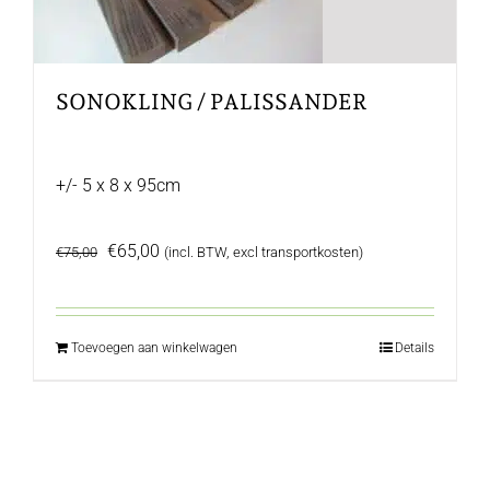
SONOKLING / PALISSANDER
+/- 5 x 8 x 95cm
Oorspronkelijke
Huidige
€
65,00
€
75,00
(incl. BTW, excl transportkosten)
prijs
prijs
was:
is:
€75,00.
€65,00.
Toevoegen aan winkelwagen
Details