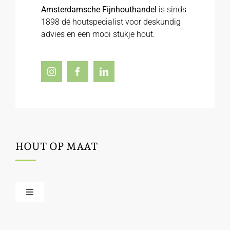
Amsterdamsche Fijnhouthandel
is sinds
1898 dé houtspecialist voor deskundig
advies en een mooi stukje hout.
HOUT OP MAAT
Toggle
Navigation
Offerte / hout bestellen