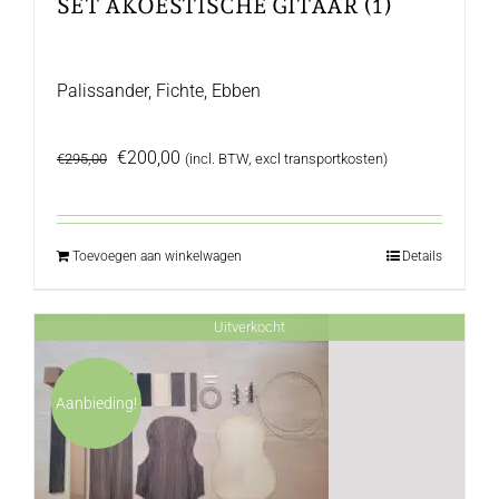
SET AKOESTISCHE GITAAR (1)
Palissander, Fichte, Ebben
Oorspronkelijke
Huidige
€
200,00
€
295,00
(incl. BTW, excl transportkosten)
prijs
prijs
was:
is:
€295,00.
€200,00.
Toevoegen aan winkelwagen
Details
Uitverkocht
Aanbieding!