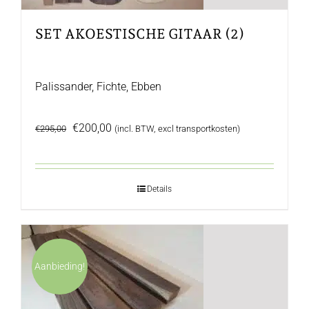
SET AKOESTISCHE GITAAR (2)
Palissander, Fichte, Ebben
Oorspronkelijke
Huidige
€
200,00
€
295,00
(incl. BTW, excl transportkosten)
prijs
prijs
was:
is:
€295,00.
€200,00.
Details
Aanbieding!