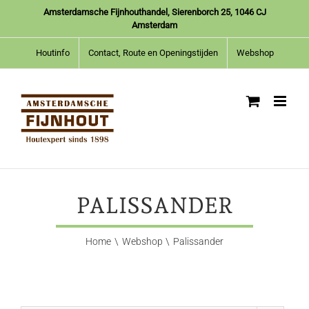
Ga
Amsterdamsche Fijnhouthandel, Sierenborch 25, 1046 CJ
naar
Amsterdam
inhoud
Houtinfo
Contact, Route en Openingstijden
Webshop
PALISSANDER
Home
Webshop
Palissander