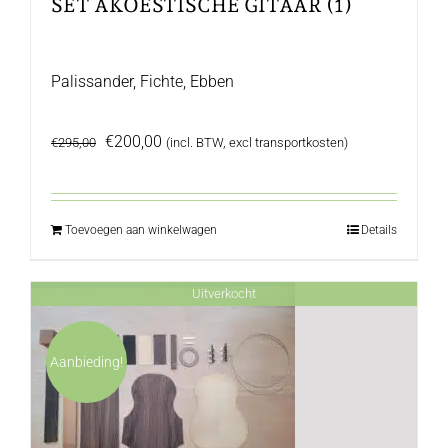
SET AKOESTISCHE GITAAR (1)
Palissander, Fichte, Ebben
Oorspronkelijke
Huidige
€
200,00
€
295,00
(incl. BTW, excl transportkosten)
prijs
prijs
was:
is:
€295,00.
€200,00.
Toevoegen aan winkelwagen
Details
Uitverkocht
Aanbieding!