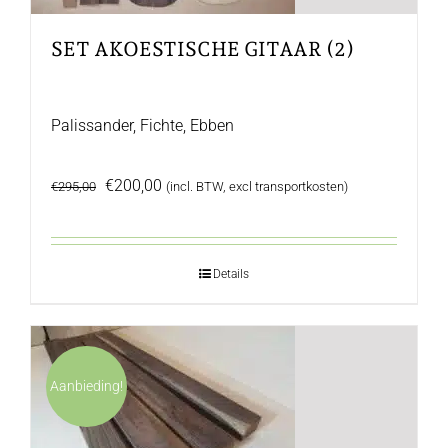
SET AKOESTISCHE GITAAR (2)
Palissander, Fichte, Ebben
Oorspronkelijke
Huidige
€
200,00
€
295,00
(incl. BTW, excl transportkosten)
prijs
prijs
was:
is:
€295,00.
€200,00.
Details
Aanbieding!