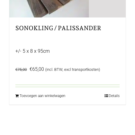
SONOKLING / PALISSANDER
+/- 5 x 8 x 95cm
Oorspronkelijke
Huidige
€
65,00
€
75,00
(incl. BTW, excl transportkosten)
prijs
prijs
was:
is:
€75,00.
€65,00.
Toevoegen aan winkelwagen
Details