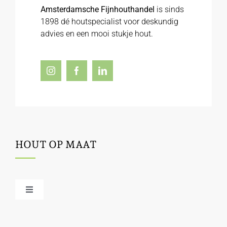
Amsterdamsche Fijnhouthandel
is sinds
1898 dé houtspecialist voor deskundig
advies en een mooi stukje hout.
HOUT OP MAAT
Toggle
Navigation
Offerte / hout bestellen