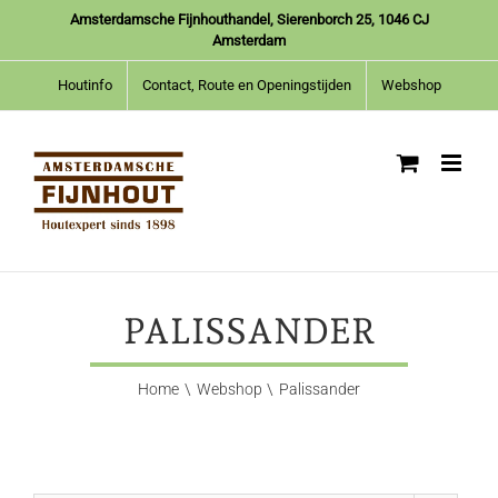
Ga
Amsterdamsche Fijnhouthandel, Sierenborch 25, 1046 CJ
naar
Amsterdam
inhoud
Houtinfo
Contact, Route en Openingstijden
Webshop
PALISSANDER
Home
Webshop
Palissander