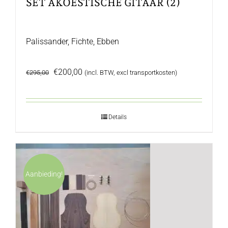
SET AKOESTISCHE GITAAR (2)
Palissander, Fichte, Ebben
Oorspronkelijke
Huidige
€
200,00
€
295,00
(incl. BTW, excl transportkosten)
prijs
prijs
was:
is:
€295,00.
€200,00.
Details
Aanbieding!