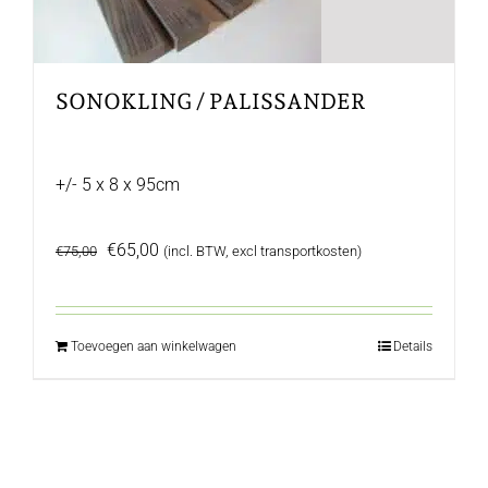
SONOKLING / PALISSANDER
+/- 5 x 8 x 95cm
Oorspronkelijke
Huidige
€
65,00
€
75,00
(incl. BTW, excl transportkosten)
prijs
prijs
was:
is:
€75,00.
€65,00.
Toevoegen aan winkelwagen
Details