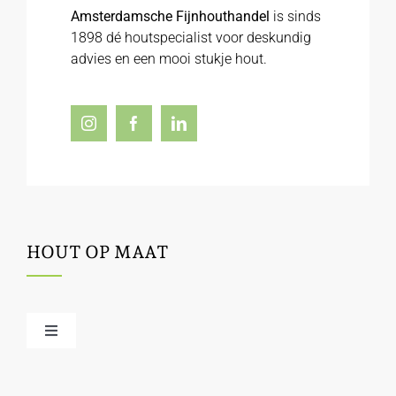
Amsterdamsche Fijnhouthandel
is sinds
1898 dé houtspecialist voor deskundig
advies en een mooi stukje hout.
HOUT OP MAAT
Toggle
Navigation
Offerte / hout bestellen