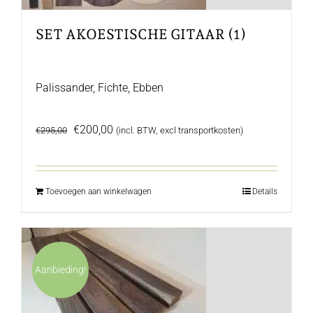
SET AKOESTISCHE GITAAR (1)
Palissander, Fichte, Ebben
Oorspronkelijke
Huidige
€
200,00
€
295,00
(incl. BTW, excl transportkosten)
prijs
prijs
was:
is:
€295,00.
€200,00.
Toevoegen aan winkelwagen
Details
Aanbieding!