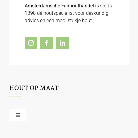
Amsterdamsche Fijnhouthandel
is sinds
1898 dé houtspecialist voor deskundig
advies en een mooi stukje hout.
HOUT OP MAAT
Toggle
Navigation
Offerte / hout bestellen