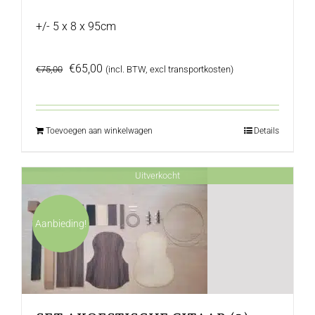
+/- 5 x 8 x 95cm
Oorspronkelijke
Huidige
€
65,00
€
75,00
(incl. BTW, excl transportkosten)
prijs
prijs
was:
is:
€75,00.
€65,00.
Toevoegen aan winkelwagen
Details
Uitverkocht
Aanbieding!