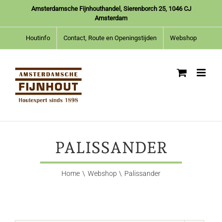
Ga
Amsterdamsche Fijnhouthandel, Sierenborch 25, 1046 CJ
naar
Amsterdam
inhoud
Houtinfo
Contact, Route en Openingstijden
Webshop
PALISSANDER
Home
Webshop
Palissander