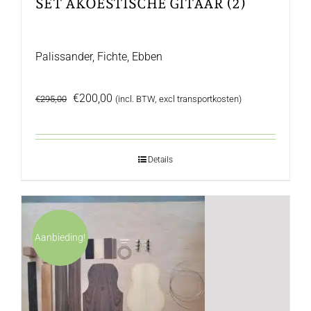
SET AKOESTISCHE GITAAR (2)
Palissander, Fichte, Ebben
Oorspronkelijke
Huidige
€
200,00
€
295,00
(incl. BTW, excl transportkosten)
prijs
prijs
was:
is:
€295,00.
€200,00.
Details
Aanbieding!