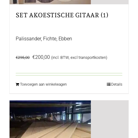
SET AKOESTISCHE GITAAR (1)
Palissander, Fichte, Ebben
Oorspronkelijke
Huidige
€
200,00
€
295,00
(incl. BTW, excl transportkosten)
prijs
prijs
was:
is:
€295,00.
€200,00.
Toevoegen aan winkelwagen
Details