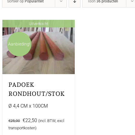
Sorteer op
Populariteit
Toon
36 producten
Uitverkocht
Aanbieding!
PADOEK
RONDHOUT/STOK
Ø 4,4 CM x 100CM
Oorspronkelijke
Huidige
€
22,50
€
25,00
(incl. BTW, excl
prijs
prijs
transportkosten)
was:
is: