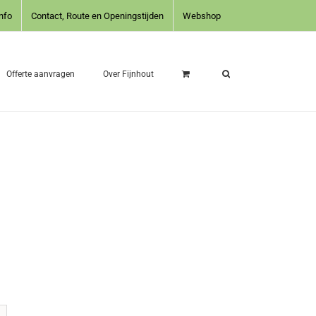
nfo
Contact, Route en Openingstijden
Webshop
Offerte aanvragen
Over Fijnhout