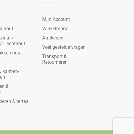
Mijn Account
d hout
Winkelmand
riaal /
Afrekenen
 / Hechthout
Veel gestelde vragen
ukken hout
Transport &
Retourneren
 kant-en-
den
en &
n
oeren & terras