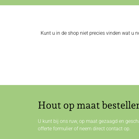
Kunt u in de shop niet precies vinden wat u n
Hout op maat bestelle
U kunt bij ons ruw, op maat gezaagd en gescha
offerte formulier of neem direct
contact
op.