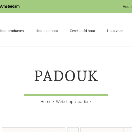
J Amsterdam
Houti
 houtproducten
Hout op maat
Geschaafd hout
Hout voor
PADOUK
Home
Webshop
padouk