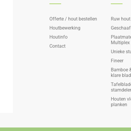
Offerte / hout bestellen
Ruw hout
Houtbewerking
Geschaaf
Houtinfo
Plaatmate
Multiplex
Contact
Unieke st
Fineer
Bamboe &
klare bla
Tafelblad
stamdele
Houten vl
planken