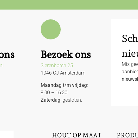
Sch
nie
ons
Bezoek ons
Mis gee
nl
Sierenborch 25
aanbied
1046 CJ Amsterdam
nieuwsb
Maandag t/m vrijdag
:
8:00 – 16:30
Zaterdag
: gesloten.
HOUT OP MAAT
PROD