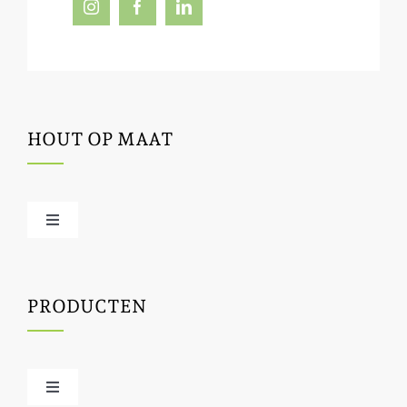
HOUT OP MAAT
Toggle
Navigation
Offerte / hout bestellen
PRODUCTEN
Houtbewerking
Houtinfo
Toggle