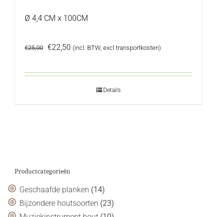
Ø 4,4 CM x 100CM
Oorspronkelijke
Huidige
€
22,50
€
25,00
(incl. BTW, excl transportkosten)
prijs
prijs
was:
is:
€25,00.
€22,50.
Details
Productcategorieën
Geschaafde planken
(14)
Bijzondere houtsoorten
(23)
Muziekinstrument hout
(10)