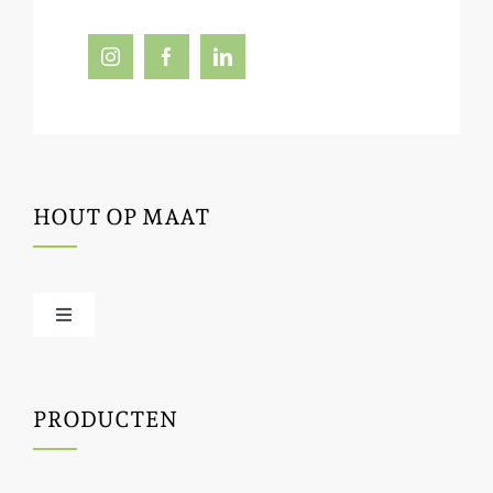
HOUT OP MAAT
Toggle
Navigation
Offerte / hout bestellen
PRODUCTEN
Houtbewerking