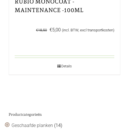
RUBIO MONOCOAT -
MAINTENANCE -100ML
Oorspronkelijke
Huidige
€
5,00
€
18,50
(incl. BTW, excl transportkosten)
prijs
prijs
was:
is:
€18,50.
€5,00.
Details
Productcategorieën
Geschaafde planken
(14)