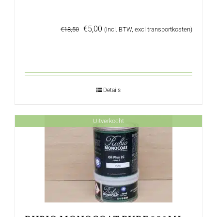
Oorspronkelijke
Huidige
€
5,00
€
18,50
(incl. BTW, excl transportkosten)
prijs
prijs
was:
is:
€18,50.
€5,00.
Details
Uitverkocht