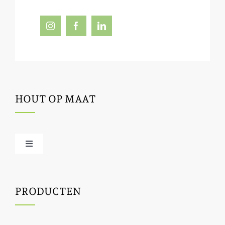
HOUT OP MAAT
Toggle
Navigation
Offerte / hout bestellen
PRODUCTEN
Houtbewerking