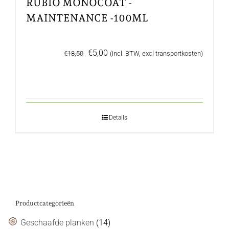
RUBIO MONOCOAT -
MAINTENANCE -100ML
Oorspronkelijke
Huidige
€
5,00
€
18,50
(incl. BTW, excl transportkosten)
prijs
prijs
was:
is:
€18,50.
€5,00.
Details
Productcategorieën
Geschaafde planken
(14)