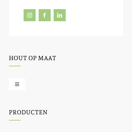
HOUT OP MAAT
Toggle
Navigation
Offerte / hout bestellen
PRODUCTEN
Houtbewerking