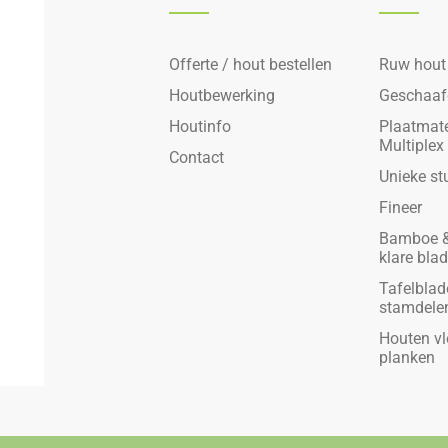
Offerte / hout bestellen
Ruw hout
Houtbewerking
Geschaaf
Houtinfo
Plaatmate
Multiplex
Contact
Unieke st
Fineer
Bamboe &
klare bla
Tafelblad
stamdele
Houten vl
planken