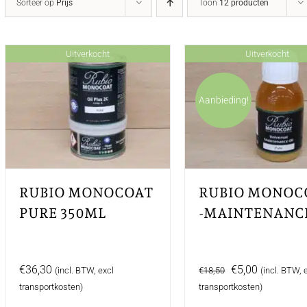
Sorteer op
Prijs
Toon
12 producten
Uitverkocht
Uitverkocht
Aanbieding!
RUBIO MONOCOAT
RUBIO MONOC
PURE 350ML
-MAINTENANC
-100ML
Oorspronkelijke
Huidige
€
36,30
€
5,00
(incl. BTW, excl
€
18,50
(incl. BTW, 
prijs
prijs
transportkosten)
transportkosten)
was:
is: