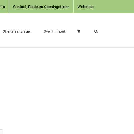
nfo
Contact, Route en Openingstijden
Webshop
Offerte aanvragen
Over Fijnhout