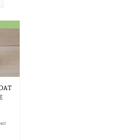
OAT
E
excl