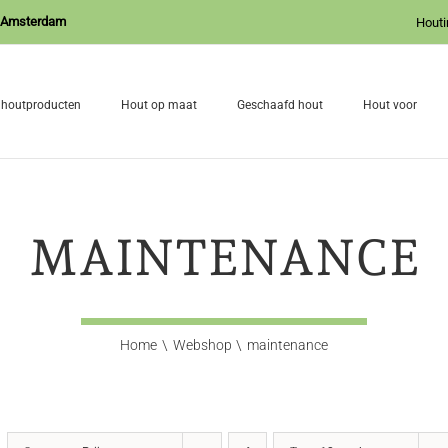
J Amsterdam
Houti
 houtproducten
Hout op maat
Geschaafd hout
Hout voor
MAINTENANCE
Home
Webshop
maintenance