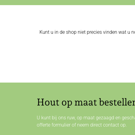
Kunt u in de shop niet precies vinden wat u n
Hout op maat bestelle
U kunt bij ons ruw, op maat gezaagd en gescha
offerte formulier of neem direct
contact
op.