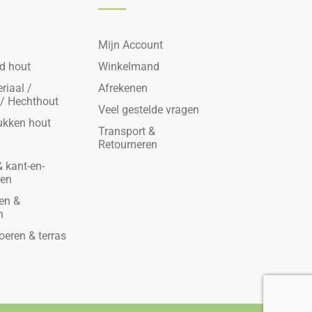
Mijn Account
d hout
Winkelmand
riaal /
Afrekenen
 / Hechthout
Veel gestelde vragen
ukken hout
Transport &
Retourneren
 kant-en-
den
en &
n
oeren & terras