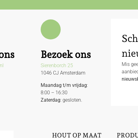
Sch
nie
ons
Bezoek ons
Mis gee
nl
Sierenborch 25
aanbied
1046 CJ Amsterdam
nieuwsb
Maandag t/m vrijdag
:
8:00 – 16:30
Zaterdag
: gesloten.
HOUT OP MAAT
PROD