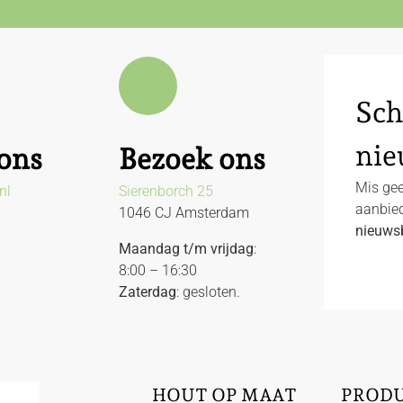
Sch
nie
ons
Bezoek ons
Mis gee
nl
Sierenborch 25
aanbied
1046 CJ Amsterdam
nieuwsb
Maandag t/m vrijdag
:
8:00 – 16:30
Zaterdag
: gesloten.
HOUT OP MAAT
PROD