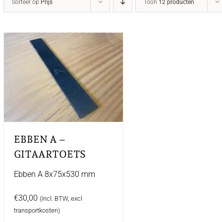
Sorteer op
Prijs
Toon
12 producten
EBBEN A –
GITAARTOETS
Ebben A 8x75x530 mm
€
30,00
(incl. BTW, excl
transportkosten)