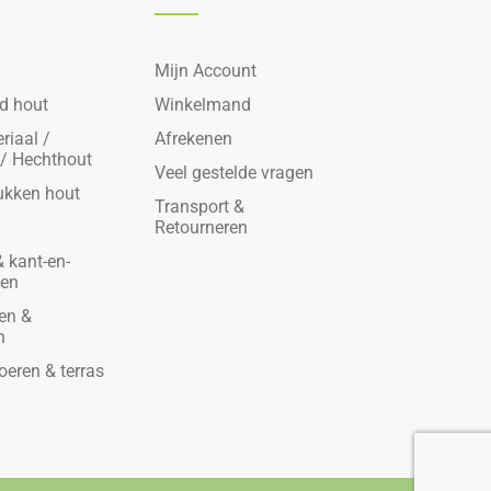
Mijn Account
d hout
Winkelmand
riaal /
Afrekenen
 / Hechthout
Veel gestelde vragen
ukken hout
Transport &
Retourneren
 kant-en-
den
en &
n
oeren & terras