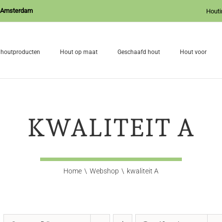
J Amsterdam
Houti
 houtproducten
Hout op maat
Geschaafd hout
Hout voor
KWALITEIT A
Home
Webshop
kwaliteit A