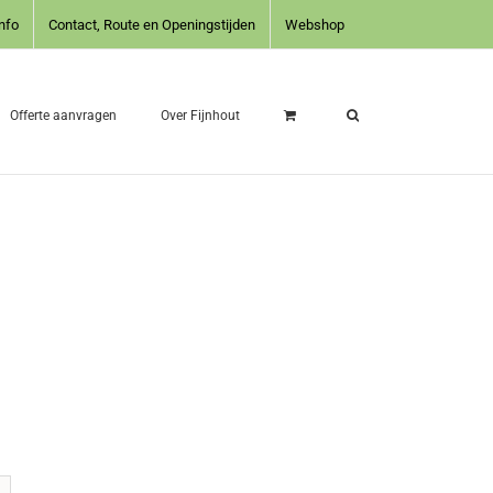
nfo
Contact, Route en Openingstijden
Webshop
Offerte aanvragen
Over Fijnhout