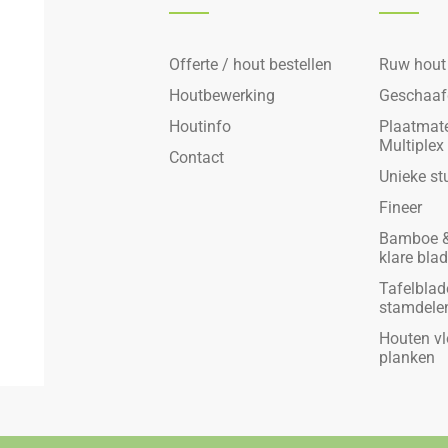
Offerte / hout bestellen
Ruw hout
Houtbewerking
Geschaaf
Houtinfo
Plaatmate
Multiplex
Contact
Unieke st
Fineer
Bamboe &
klare bla
Tafelblad
stamdele
Houten vl
planken