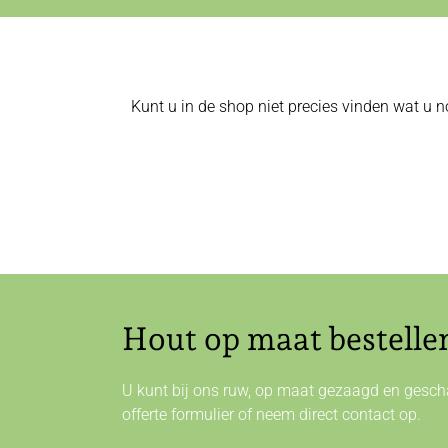
Kunt u in de shop niet precies vinden wat u n
Hout op maat bestelle
U kunt bij ons ruw, op maat gezaagd en gescha
offerte formulier of neem direct
contact
op.