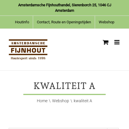
Ga
Amsterdamsche Fijnhouthandel, Sierenborch 25, 1046 CJ
naar
Amsterdam
inhoud
Houtinfo
Contact, Route en Openingstijden
Webshop
KWALITEIT A
Home
Webshop
kwaliteit A