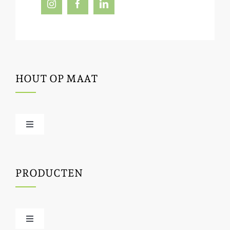
HOUT OP MAAT
Toggle
Navigation
Offerte / hout bestellen
PRODUCTEN
Houtbewerking
Houtinfo
Toggle