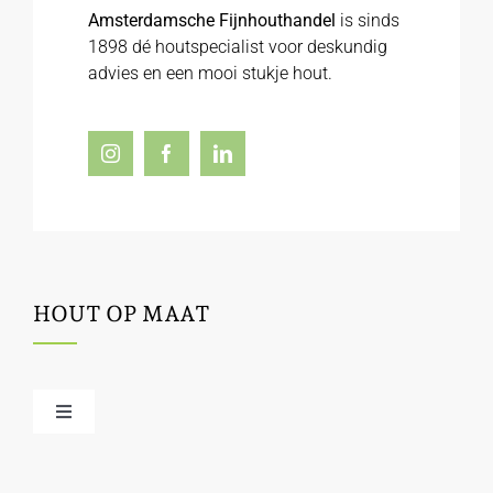
Amsterdamsche Fijnhouthandel
is sinds
1898 dé houtspecialist voor deskundig
advies en een mooi stukje hout.
HOUT OP MAAT
Toggle
Navigation
Offerte / hout bestellen