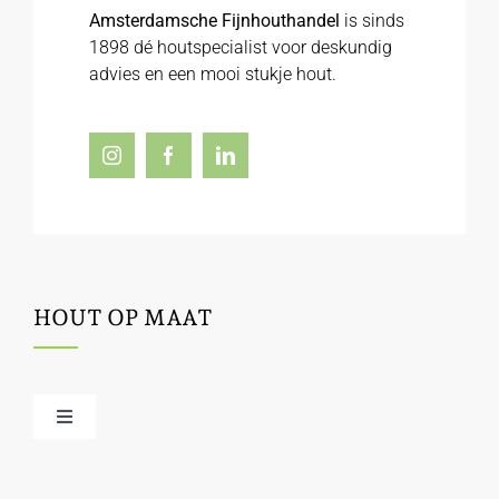
Amsterdamsche Fijnhouthandel
is sinds
1898 dé houtspecialist voor deskundig
advies en een mooi stukje hout.
HOUT OP MAAT
Toggle
Navigation
Offerte / hout bestellen