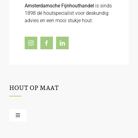
Amsterdamsche Fijnhouthandel
is sinds
1898 dé houtspecialist voor deskundig
advies en een mooi stukje hout.
HOUT OP MAAT
Toggle
Navigation
Offerte / hout bestellen