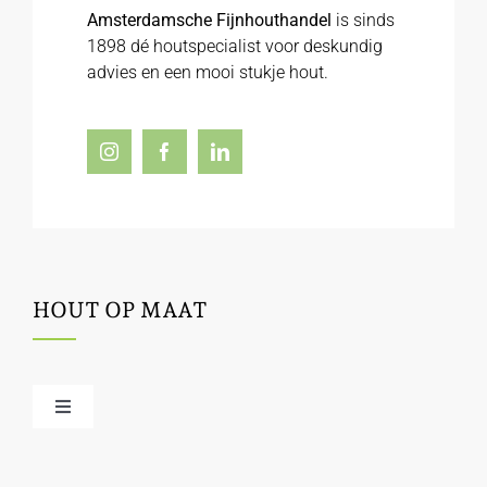
Amsterdamsche Fijnhouthandel
is sinds
1898 dé houtspecialist voor deskundig
advies en een mooi stukje hout.
HOUT OP MAAT
Toggle
Navigation
Offerte / hout bestellen