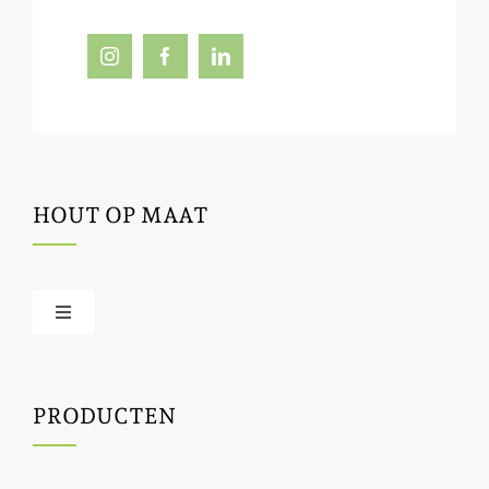
HOUT OP MAAT
Toggle
Navigation
Offerte / hout bestellen
PRODUCTEN
Houtbewerking