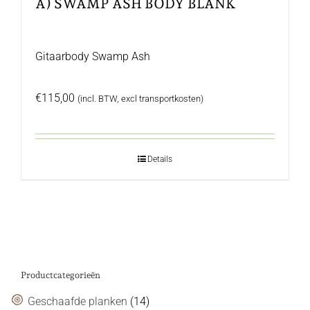
A) SWAMP ASH BODY BLANK
Gitaarbody Swamp Ash
€
115,00
(incl. BTW, excl transportkosten)
Details
Productcategorieën
Geschaafde planken
(14)