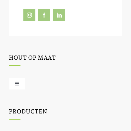
HOUT OP MAAT
Toggle
Navigation
Offerte / hout bestellen
PRODUCTEN
Houtbewerking