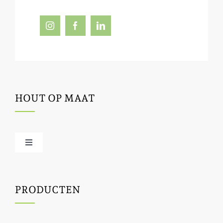
HOUT OP MAAT
Toggle
Navigation
Offerte / hout bestellen
PRODUCTEN
Houtbewerking