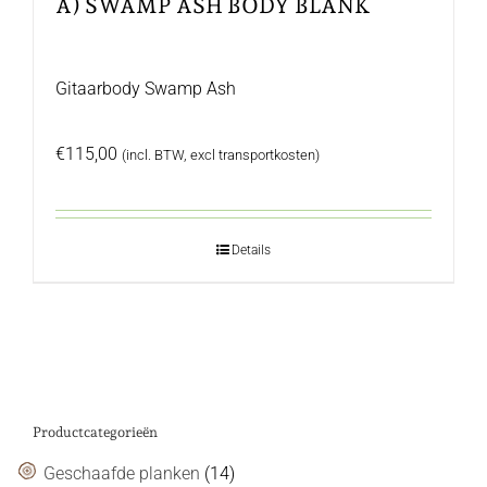
A) SWAMP ASH BODY BLANK
Gitaarbody Swamp Ash
€
115,00
(incl. BTW, excl transportkosten)
Details
Productcategorieën
Geschaafde planken
(14)