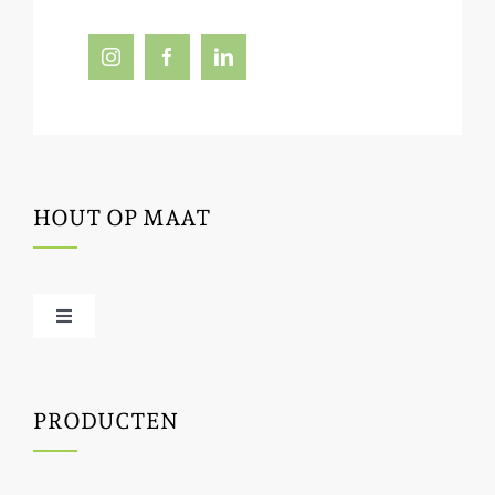
HOUT OP MAAT
Toggle
Navigation
Offerte / hout bestellen
PRODUCTEN
Houtbewerking