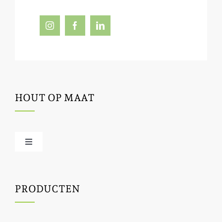
HOUT OP MAAT
Toggle
Navigation
Offerte / hout bestellen
PRODUCTEN
Houtbewerking