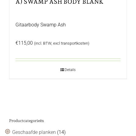
A) SWAMP ASH BODY BLANK
Gitaarbody Swamp Ash
€
115,00
(incl. BTW, excl transportkosten)
Details
Productcategorieën
Geschaafde planken
(14)