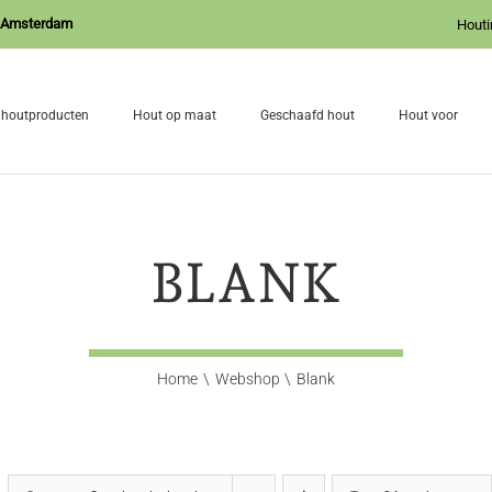
J Amsterdam
Houti
 houtproducten
Hout op maat
Geschaafd hout
Hout voor
BLANK
Home
Webshop
Blank