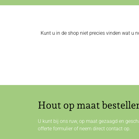
Kunt u in de shop niet precies vinden wat u n
Hout op maat bestelle
U kunt bij ons ruw, op maat gezaagd en gescha
offerte formulier of neem direct
contact
op.