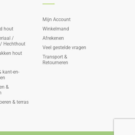
Mijn Account
d hout
Winkelmand
riaal /
Afrekenen
 / Hechthout
Veel gestelde vragen
ukken hout
Transport &
Retourneren
 kant-en-
den
en &
n
oeren & terras