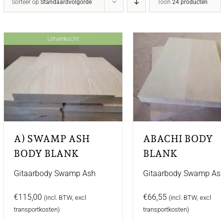
Sorteer op
Standaardvolgorde
Toon
24 producten
Uitverkocht
A) SWAMP ASH
ABACHI BODY
BODY BLANK
BLANK
Gitaarbody Swamp Ash
Gitaarbody Swamp A
€
115,00
€
66,55
(incl. BTW, excl
(incl. BTW, excl
transportkosten)
transportkosten)