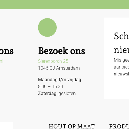
Sch
nie
ons
Bezoek ons
Mis gee
nl
Sierenborch 25
aanbied
1046 CJ Amsterdam
nieuwsb
Maandag t/m vrijdag
:
8:00 – 16:30
Zaterdag
: gesloten.
HOUT OP MAAT
PROD