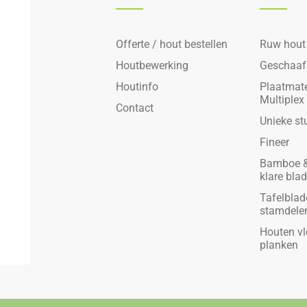
Offerte / hout bestellen
Ruw hout
Houtbewerking
Geschaaf
Houtinfo
Plaatmate
Multiplex
Contact
Unieke st
Fineer
Bamboe &
klare bla
Tafelblad
stamdele
Houten vl
planken