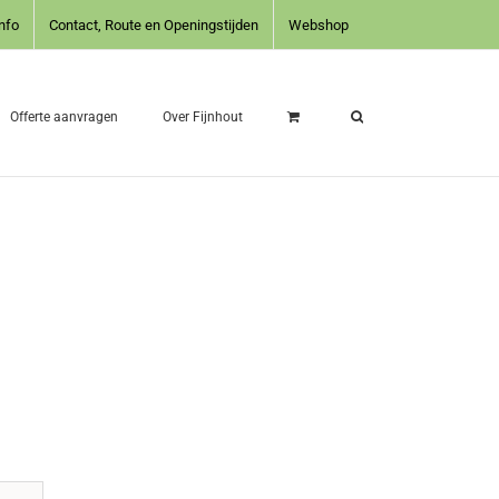
nfo
Contact, Route en Openingstijden
Webshop
Offerte aanvragen
Over Fijnhout