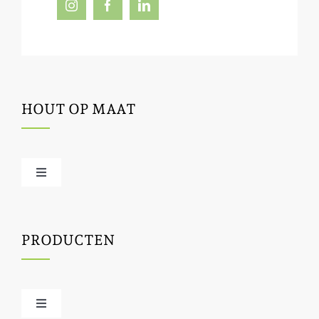
HOUT OP MAAT
Toggle
Navigation
Offerte / hout bestellen
PRODUCTEN
Houtbewerking
Houtinfo
Toggle