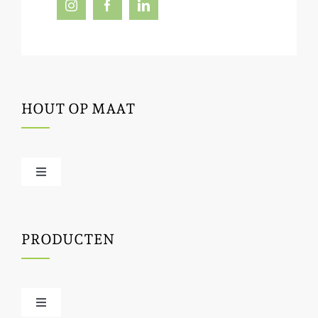
HOUT OP MAAT
Toggle
Navigation
Offerte / hout bestellen
PRODUCTEN
Houtbewerking
Houtinfo
Toggle